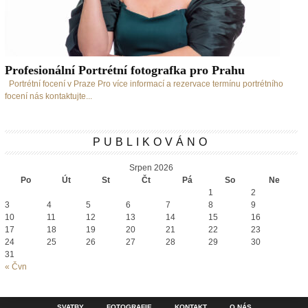
Profesionální Portrétní fotografka pro Prahu
Portrétní focení v Praze Pro více informací a rezervace termínu portrétního
focení nás kontaktujte...
PUBLIKOVÁNO
Srpen 2026
Po
Út
St
Čt
Pá
So
Ne
1
2
3
4
5
6
7
8
9
10
11
12
13
14
15
16
17
18
19
20
21
22
23
24
25
26
27
28
29
30
31
« Čvn
SVATBY
FOTOGRAFIE
KONTAKT
O NÁS