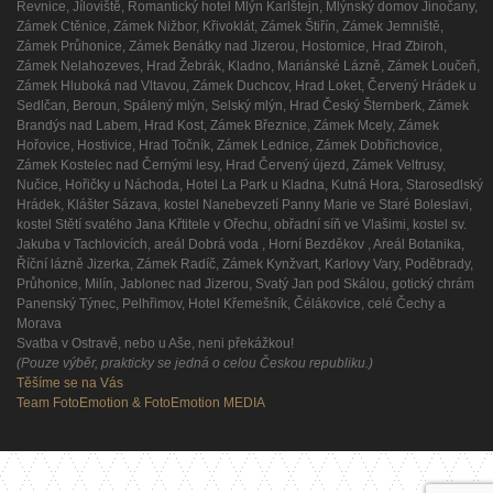
Řevnice, Jíloviště, Romantický hotel Mlýn Karlštejn, Mlýnský domov Jinočany,
Zámek Ctěnice, Zámek Nižbor, Křivoklát, Zámek Štiřín, Zámek Jemniště,
Zámek Průhonice, Zámek Benátky nad Jizerou, Hostomice, Hrad Zbiroh,
Zámek Nelahozeves, Hrad Žebrák, Kladno, Mariánské Lázně, Zámek Loučeň,
Zámek Hluboká nad Vltavou, Zámek Duchcov, Hrad Loket, Červený Hrádek u
Sedlčan, Beroun, Spálený mlýn, Selský mlýn, Hrad Český Šternberk, Zámek
Brandýs nad Labem, Hrad Kost, Zámek Březnice, Zámek Mcely, Zámek
Hořovice, Hostivice, Hrad Točník, Zámek Lednice, Zámek Dobřichovice,
Zámek Kostelec nad Černými lesy, Hrad Červený újezd, Zámek Veltrusy,
Nučice, Hořičky u Náchoda, Hotel La Park u Kladna, Kutná Hora, Starosedlský
Hrádek, Klášter Sázava, kostel Nanebevzetí Panny Marie ve Staré Boleslavi,
kostel Stětí svatého Jana Křtitele v Ořechu, obřadní síň ve Vlašimi, kostel sv.
Jakuba v Tachlovicích, areál Dobrá voda , Horní Bezděkov , Areál Botanika,
Říční lázně Jizerka, Zámek Radíč, Zámek Kynžvart, Karlovy Vary, Poděbrady,
Průhonice, Milín, Jablonec nad Jizerou, Svatý Jan pod Skálou, gotický chrám
Panenský Týnec, Pelhřimov, Hotel Křemešník, Čélákovice, celé Čechy a
Morava
Svatba v Ostravě, nebo u Aše, neni překážkou!
(Pouze výběr, prakticky se jedná o celou Českou republiku.)
Těšíme se na Vás
Team FotoEmotion & FotoEmotion MEDIA