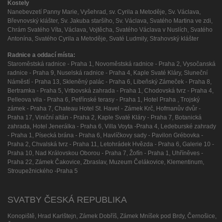
Kostely
Nanebevzetí Panny Marie, Vyšehrad, sv. Cyrila a Metoděje, Sv. Václava,
Břevnovský klášter, Sv. Jakuba staršího, Sv. Václava, Svatého Martina ve zdi,
Chrám Svatého Víta, Václava, Vojtěcha, Svatého Václava v Nuslích, Svatého
Antonína, Svatého Cyrila a Metoděje, Svaté Ludmily, Strahovský klášter
Radnice a oddací místa:
Staroměstská radnice - Praha 1, Novoměstská radnice - Praha 2, Vysočanská
radnice - Praha 9, Nuselská radnice - Praha 4, Kaple Svaté Kláry, Sluneční
Náměstí - Praha 13, Skleněný palác - Praha 6, Libeňský Zámeček - Praha 8,
Bertramka - Praha 5, Vrtbovská zahrada - Praha 1, Chodovská tvrz - Praha 4,
Pelleova vila - Praha 6, Petřínské terasy - Praha 1, Hotel Praha , Trojský
zámek - Praha 7, Chateau Hotel St. Havel - Zámek Krč, Hofmanův dvůr -
Praha 17, Viniční altán - Praha 2, Kaple Svaté Kláry - Praha 7, Botanická
zahrada, Hotel Jenerálka - Praha 6, Villa Voyta -Praha 4, Ledeburské zahrady
- Praha 1, Písecká brána - Praha 6, Havlíčkovy sady - Pavilon Grébovka -
Praha 2, Chvalská tvrz - Praha 11, Letohrádek Hvězda - Praha 6, Galerie 10 -
Praha 10, Nad Královskou Oborou - Praha 7, Žofín - Praha 1, Uhříněves -
Praha 22, Zámek Čakovice, Zbraslav, Muzeum Čelákovice, Klementinum,
Stroupežnického -Praha 5
SVATBY ČESKÁ REPUBLIKA
Konopiště, Hrad Karlštejn, Zámek Dobříš, Zámek Mníšek pod Brdy, Černošice,