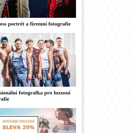
ess portrét a firemní fotografie
sionální fotografka pro luxusní
rafie