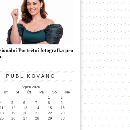
sionální Portrétní fotografka pro
u
PUBLIKOVÁNO
Srpen 2026
Út
St
Čt
Pá
So
Ne
1
2
4
5
6
7
8
9
11
12
13
14
15
16
18
19
20
21
22
23
25
26
27
28
29
30