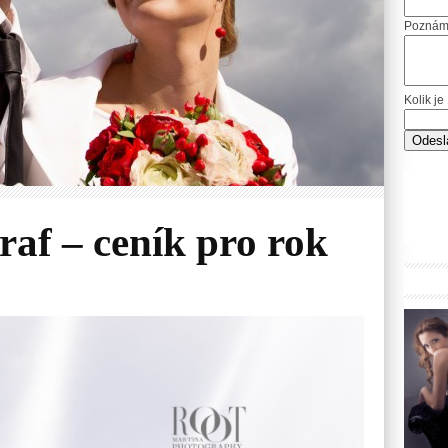
Poznám
Kolik j
raf – ceník pro rok