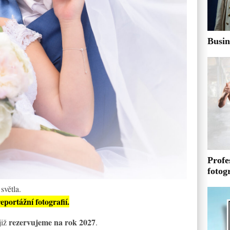
Busin
Profe
fotog
 světla.
eportážní fotografií.
rezervujeme na rok 2027
již
.