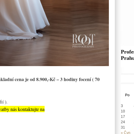
Profe
Prah
kladní cena je od 8.900,-Kč – 3 hodiny focení ( 70
Po
ií ).
3
vatby nás kontaktujte na
10
17
24
31
« Čvn