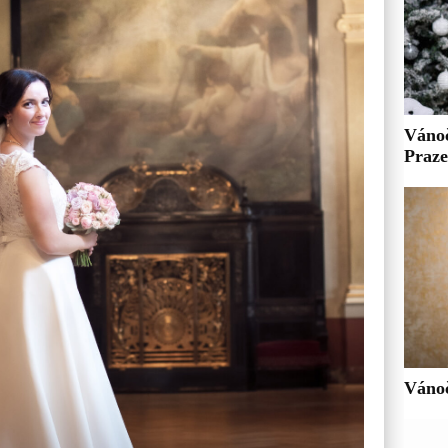
Vánoč
Praze
Vánoč