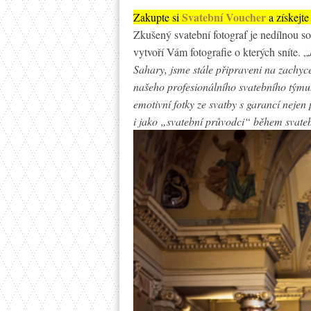
Svatební Voucher
Zakupte si
a získejt
Zkušený svatební fotograf je nedílnou so
vytvoří Vám fotografie o kterých sníte. „
Sahary, jsme stále připraveni na zachyce
našeho profesionálního svatebního týmu. 
emotivní fotky ze svatby s garancí nejen
i jako „svatební průvodci“ během svate