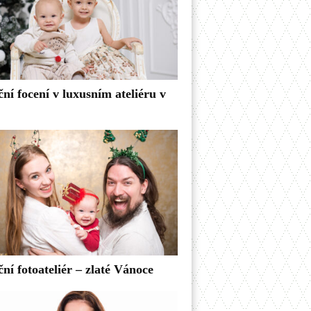
ní focení v luxusním ateliéru v
ní fotoateliér – zlaté Vánoce