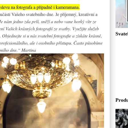
e slevu na fotografa a případně i kameramana.
učástí Vašeho svatebního dne. Je příjemný, kreativní a
Je nám jedno zda prší, sněží a nebo vane horký vítr ze
ní Vašich krásných fotografií ze svatby. Využijte služeb
Svate
Objednejte si u nás svatební fotografie a získáte krásné,
 profesionálního, ale i osobního přístupu. Často působíme
bního dne.“ Martina
Produ