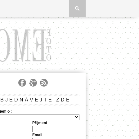
BJEDNÁVEJTE ZDE
jem o :
Přijmení
Email