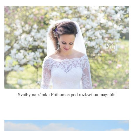
Svatby na zámku Průhonice pod rozkvetlou magnólii