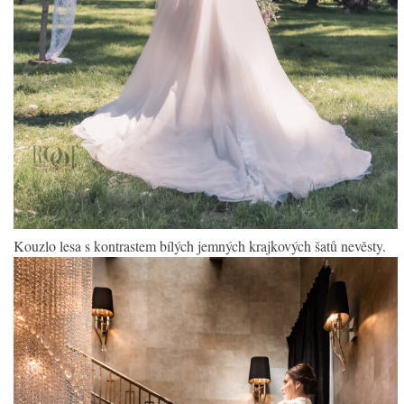
Kouzlo lesa s kontrastem bílých jemných krajkových šatů nevěsty.