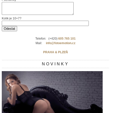
Kolik je 10+7?
Telefon: (+420)
605 765 101
Mail:
info@fotoemotion.cz
PRAHA & PLZEŇ
NOVINKY