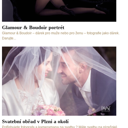
Glamour & Boudoir portrét
Glamour & Boudoir – dárek pro muže nebo pro ženu – fotografie jako dárek.
Darujte...
Svatební obřad v Plzni a okolí
Potřebujete fotografa a kameramana na svatbu ? Máte svatbu na plzeňské