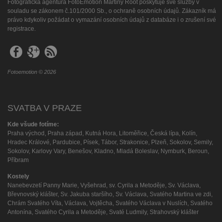
Fotografická agentura FotoEmotion Martiny Root poskytuje své služby v
souladu se zákonem č.101/2000 Sb., o ochraně osobních údajů. Zákazník má
právo kdykoliv požádat o vymazání osobních údajů z databáze i o zrušení své
registrace.
Fotoemotion © 2026
SVATBA V PRAZE
Kde všude fotíme:
Praha východ, Praha západ, Kutná Hora, Litoměřice, Česká lípa, Kolín,
Hradec Králové, Pardubice, Písek, Tábor, Strakonice, Plzeň, Sokolov, Semily,
Sokolov, Karlovy Vary, Benešov, Kladno, Mladá Boleslav, Nymburk, Beroun,
Příbram
Kostely
Nanebevzetí Panny Marie, Vyšehrad, sv. Cyrila a Metoděje, Sv. Václava,
Břevnovský klášter, Sv. Jakuba staršího, Sv. Václava, Svatého Martina ve zdi,
Chrám Svatého Víta, Václava, Vojtěcha, Svatého Václava v Nuslích, Svatého
Antonína, Svatého Cyrila a Metoděje, Svaté Ludmily, Strahovský klášter