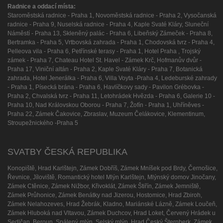
Radnice a oddací místa:
Staroměstská radnice - Praha 1, Novoměstská radnice - Praha 2, Vysočanská
radnice - Praha 9, Nuselská radnice - Praha 4, Kaple Svaté Kláry, Sluneční
Náměstí - Praha 13, Skleněný palác - Praha 6, Libeňský Zámeček - Praha 8,
Bertramka - Praha 5, Vrtbovská zahrada - Praha 1, Chodovská tvrz - Praha 4,
Pelleova vila - Praha 6, Petřínské terasy - Praha 1, Hotel Praha , Trojský
zámek - Praha 7, Chateau Hotel St. Havel - Zámek Krč, Hofmanův dvůr -
Praha 17, Viniční altán - Praha 2, Kaple Svaté Kláry - Praha 7, Botanická
zahrada, Hotel Jenerálka - Praha 6, Villa Voyta -Praha 4, Ledeburské zahrady
- Praha 1, Písecká brána - Praha 6, Havlíčkovy sady - Pavilon Grébovka -
Praha 2, Chvalská tvrz - Praha 11, Letohrádek Hvězda - Praha 6, Galerie 10 -
Praha 10, Nad Královskou Oborou - Praha 7, Žofín - Praha 1, Uhříněves -
Praha 22, Zámek Čakovice, Zbraslav, Muzeum Čelákovice, Klementinum,
Stroupežnického -Praha 5
SVATBY ČESKÁ REPUBLIKA
Konopiště, Hrad Karlštejn, Zámek Dobříš, Zámek Mníšek pod Brdy, Černošice,
Řevnice, Jíloviště, Romantický hotel Mlýn Karlštejn, Mlýnský domov Jinočany,
Zámek Ctěnice, Zámek Nižbor, Křivoklát, Zámek Štiřín, Zámek Jemniště,
Zámek Průhonice, Zámek Benátky nad Jizerou, Hostomice, Hrad Zbiroh,
Zámek Nelahozeves, Hrad Žebrák, Kladno, Mariánské Lázně, Zámek Loučeň,
Zámek Hluboká nad Vltavou, Zámek Duchcov, Hrad Loket, Červený Hrádek u
Sedlčan, Beroun, Spálený mlýn, Selský mlýn, Hrad Český Šternberk, Zámek