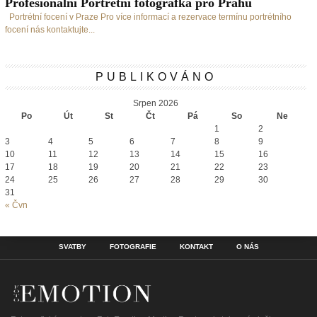
Profesionální Portrétní fotografka pro Prahu
Portrétní focení v Praze Pro více informací a rezervace termínu portrétního
focení nás kontaktujte...
PUBLIKOVÁNO
Srpen 2026
Po
Út
St
Čt
Pá
So
Ne
1
2
3
4
5
6
7
8
9
10
11
12
13
14
15
16
17
18
19
20
21
22
23
24
25
26
27
28
29
30
31
« Čvn
SVATBY
FOTOGRAFIE
KONTAKT
O NÁS